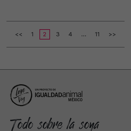
<<
1
2
3
4
…
11
>>
Todo sobre la soya