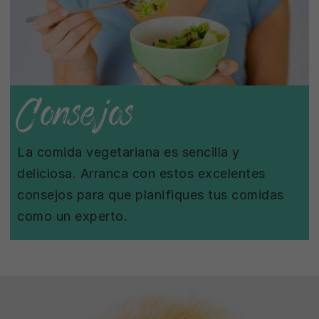
Consejos
La comida vegetariana es sencilla y
deliciosa. Arranca con estos excelentes
consejos para que planifiques tus comidas
como un experto.