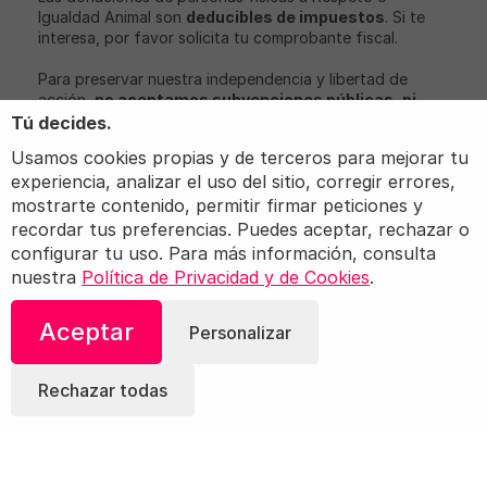
Igualdad Animal son
deducibles de impuestos
. Si te
interesa, por favor solicita tu comprobante fiscal.
Para preservar nuestra independencia y libertad de
acción,
no aceptamos subvenciones públicas, ni
aportaciones económicas de partidos políticos o
Tú decides.
empresas con intereses relacionados con nuestro
Usamos cookies propias y de terceros para mejorar tu
objeto social
.
experiencia, analizar el uso del sitio, corregir errores,
Igualdad Animal, iAnimal y Love Veg son marcas
mostrarte contenido, permitir firmar peticiones y
registradas de Igualdad Animal.
recordar tus preferencias. Puedes aceptar, rechazar o
configurar tu uso. Para más información, consulta
nuestra
Política de Privacidad y de Cookies
.
© 2026 Igualdad Animal. Todos los derechos
Aceptar
Personalizar
reservados.
Términos
Política de privacidad
Configuración
Rechazar todas
de cookies