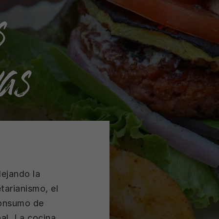
s
as
ejando la
tarianismo, el
consumo de
al. La cocina