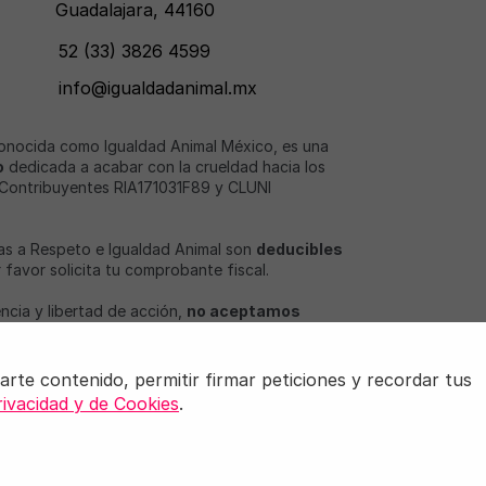
Guadalajara, 44160
52 (33) 3826 4599
info@igualdadanimal.mx
conocida como Igualdad Animal México, es una
o
dedicada a acabar con la crueldad hacia los
 Contribuyentes RIA171031F89 y CLUNI
as a Respeto e Igualdad Animal son
deducibles
or favor solicita tu comprobante fiscal.
ncia y libertad de acción,
no aceptamos
rtaciones económicas de partidos políticos o
onados con nuestro objeto social
.
arte contenido, permitir firmar peticiones y recordar tus
eg son marcas registradas de Igualdad Animal.
rivacidad y de Cookies
.