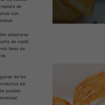
 repleta de
demás son
animal.
eden adaptarse
varte de nada!
ndo lleno de
ras
gunas de las
 productos de
nde puedes
iéndolas!