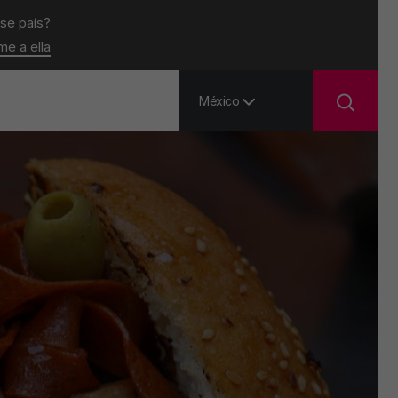
ese país?
ame a ella
México