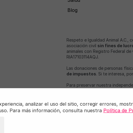
Salud
Blog
Respeto e Igualdad Animal A.C., 
asociación civil
sin fines de lucr
animales con Registro Federal de
RIA17103114AQJ.
Las donaciones de personas físic
de impuestos
. Si te interesa, p
Para preservar nuestra independe
subvenciones públicas, ni apo
empresas con intereses relaci
riencia, analizar el uso del sitio, corregir errores, mostr
Igualdad Animal, iAnimal y Love V
 uso. Para más información, consulta nuestra
Política de P