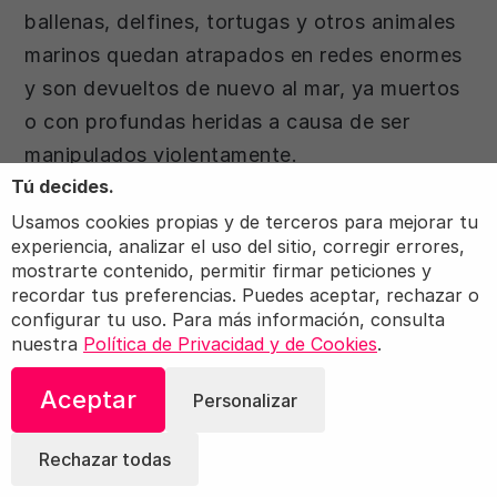
ballenas, delfines, tortugas y otros animales
marinos quedan atrapados en redes enormes
y son devueltos de nuevo al mar, ya muertos
o con profundas heridas a causa de ser
manipulados violentamente.
Tú decides.
Usamos cookies propias y de terceros para mejorar tu
experiencia, analizar el uso del sitio, corregir errores,
mostrarte contenido, permitir firmar peticiones y
recordar tus preferencias. Puedes aceptar, rechazar o
configurar tu uso. Para más información, consulta
nuestra
Política de Privacidad y de Cookies
.
Aceptar
Personalizar
Rechazar todas