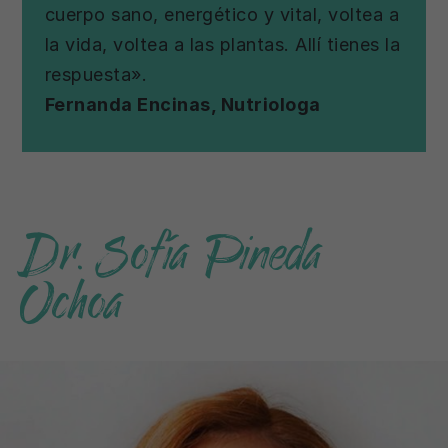
cuerpo sano, energético y vital, voltea a
la vida, voltea a las plantas. Allí tienes la
respuesta».
Fernanda Encinas, Nutriologa
Dr. Sofía Pineda
Ochoa