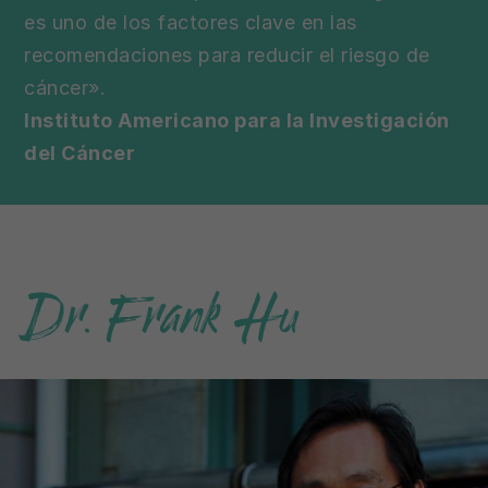
es uno de los factores clave en las
recomendaciones para reducir el riesgo de
cáncer».
Instituto Americano para la Investigación
del Cáncer
Dr. Frank Hu