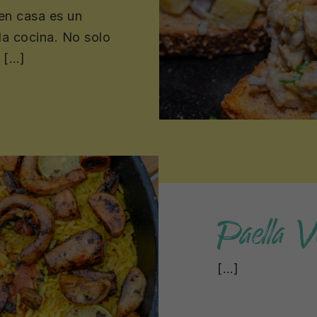
 en casa es un
la cocina. No solo
l […]
Paella V
[…]