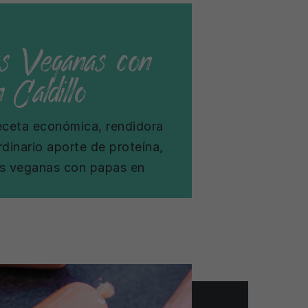
as Veganas con
 Caldillo
eceta económica, rendidora
rdinario aporte de proteína,
as veganas con papas en