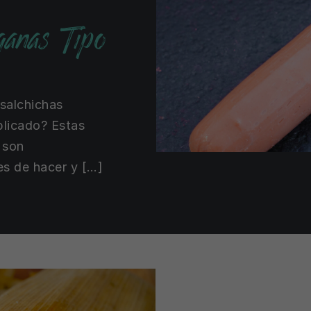
ganas Tipo
 salchichas
licado? Estas
 son
es de hacer y […]