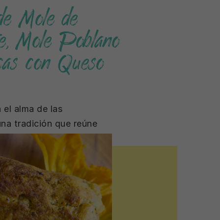
de Mole de
e, Mole Poblano
cas con Queso
 el alma de las
una tradición que reúne
s y generaciones alrededor