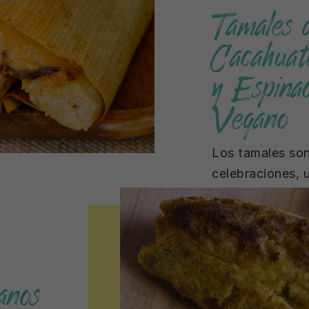
Tamales 
Cacahuat
y Espina
Vegano
Los tamales son
celebraciones, 
familias, amigo
de la mesa. […]
anos