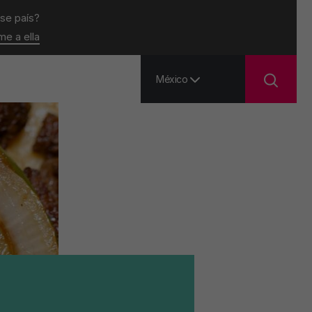
ese país?
ame a ella
México