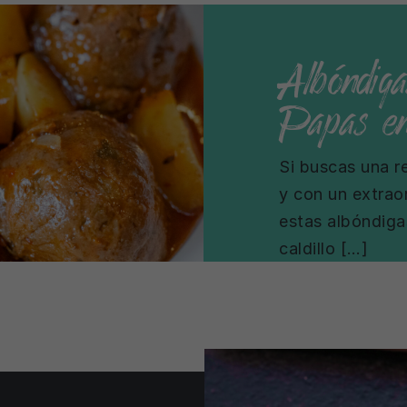
Albóndig
Papas en
Si buscas una r
y con un extrao
estas albóndig
caldillo […]