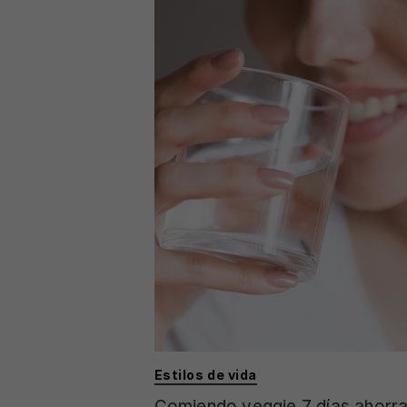
Estilos de vida
Comiendo veggie 7 días ahorr