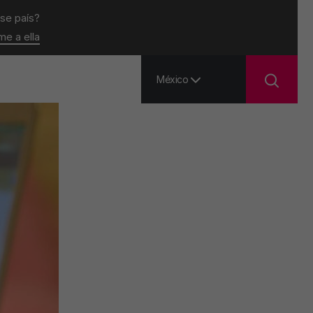
ese país?
ame a ella
México