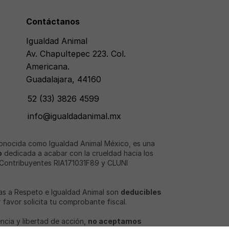
Contáctanos
Igualdad Animal
Av. Chapultepec 223. Col.
Americana.
Guadalajara, 44160
52 (33) 3826 4599
info@igualdadanimal.mx
conocida como Igualdad Animal México, es una
o
dedicada a acabar con la crueldad hacia los
 Contribuyentes RIA171031F89 y CLUNI
as a Respeto e Igualdad Animal son
deducibles
or favor solicita tu comprobante fiscal.
ncia y libertad de acción,
no aceptamos