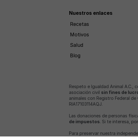
Nuestros enlaces
Recetas
Motivos
Salud
Blog
Respeto e Igualdad Animal A.C., 
asociación civil
sin fines de lucr
animales con Registro Federal de
RIA17103114AQJ.
Las donaciones de personas físic
de impuestos
. Si te interesa, p
Para preservar nuestra independe