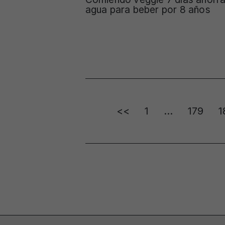
agua para beber por 8 años
Posts
<<
1
…
179
1
pagination