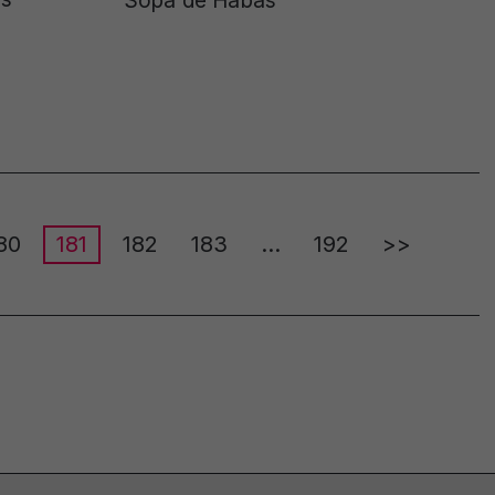
Sopa de Habas
80
181
182
183
…
192
>>