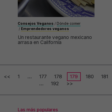
Consejos Veganos
/
Dónde comer
/
Emprendedores veganos
Un restaurante vegano mexicano
arrasa en California
Posts
<<
1
…
177
178
179
180
181
pagination
…
192
>>
Las más populares