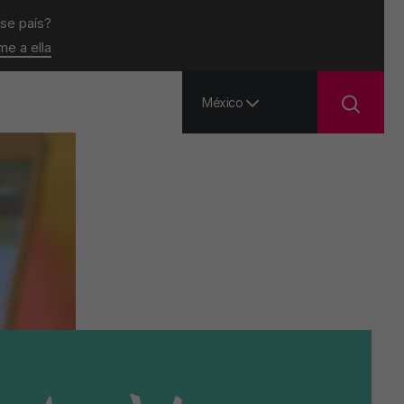
ese país?
ame a ella
México