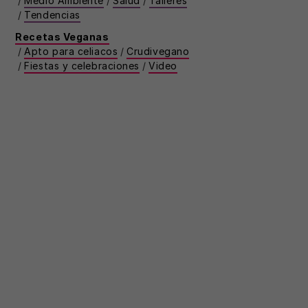
/
Medio Ambiente
/
Salud
/
Talleres
/
Tendencias
Recetas Veganas
/
Apto para celiacos
/
Crudivegano
/
Fiestas y celebraciones
/
Video