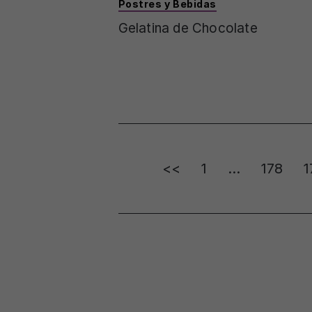
Postres y Bebidas
Gelatina de Chocolate
Posts
<<
1
…
178
1
pagination