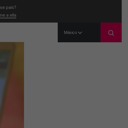
ese país?
ame a ella
México