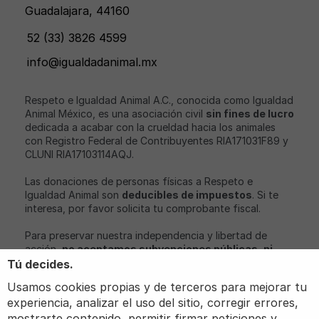
Guadalajara, 44160
52 (33) 3826 4599
info@igualdadanimal.mx
Respeto e Igualdad Animal A.C., conocida como Igualdad
Animal México, es una asociación civil
sin fines de lucro
dedicada a acabar con la crueldad hacia los animales
con Registro Federal de Contribuyentes RIA171031F89 y
CLUNI RIA17103114AQJ.
Las donaciones de personas físicas a Respeto e
Igualdad Animal son
deducibles de impuestos
. Si te
interesa, por favor solicita tu comprobante fiscal.
Para preservar nuestra independencia y libertad de
acción,
no aceptamos subvenciones públicas, ni
aportaciones económicas de partidos políticos o
Tú decides.
empresas con intereses relacionados con nuestro
Usamos cookies propias y de terceros para mejorar tu
objeto social
.
experiencia, analizar el uso del sitio, corregir errores,
Igualdad Animal, iAnimal y Love Veg son marcas
mostrarte contenido, permitir firmar peticiones y