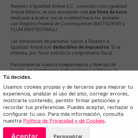
Respeto e Igualdad Animal A.C., conocida como Igualdad
Animal México, es una asociación civil
sin fines de lucro
dedicada a acabar con la crueldad hacia los animales
con Registro Federal de Contribuyentes RIA171031F89 y
CLUNI RIA17103114AQJ.
Las donaciones de personas físicas a Respeto e
Igualdad Animal son
deducibles de impuestos
. Si te
interesa, por favor solicita tu comprobante fiscal.
Para preservar nuestra independencia y libertad de
acción,
no aceptamos subvenciones públicas, ni
aportaciones económicas de partidos políticos o
Tú decides.
empresas con intereses relacionados con nuestro
Usamos cookies propias y de terceros para mejorar tu
objeto social
.
experiencia, analizar el uso del sitio, corregir errores,
Igualdad Animal, iAnimal y Love Veg son marcas
mostrarte contenido, permitir firmar peticiones y
registradas de Igualdad Animal.
recordar tus preferencias. Puedes aceptar, rechazar o
configurar tu uso. Para más información, consulta
nuestra
Política de Privacidad y de Cookies
.
© 2026 Igualdad Animal. Todos los derechos
Aceptar
Personalizar