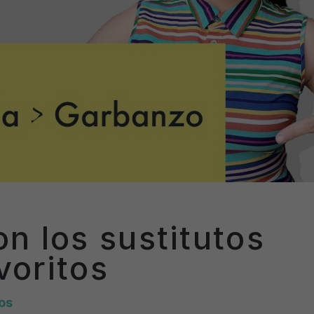
on los sustitutos
voritos
os