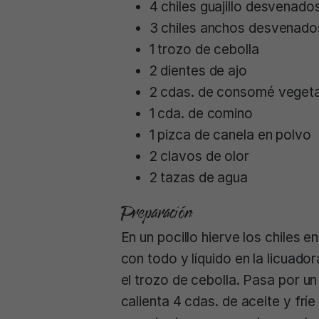
4 chiles guajillo desvenado
3 chiles anchos desvenado
1 trozo de cebolla
2 dientes de ajo
2 cdas. de consomé vegeta
1 cda. de comino
1 pizca de canela en polvo
2 clavos de olor
2 tazas de agua
Preparación:
En un pocillo hierve los chiles 
con todo y líquido en la licuadora
el trozo de cebolla. Pasa por un
calienta 4 cdas. de aceite y frí