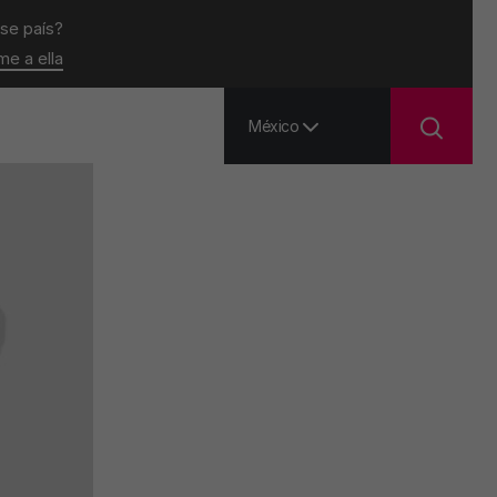
ese país?
ame a ella
México