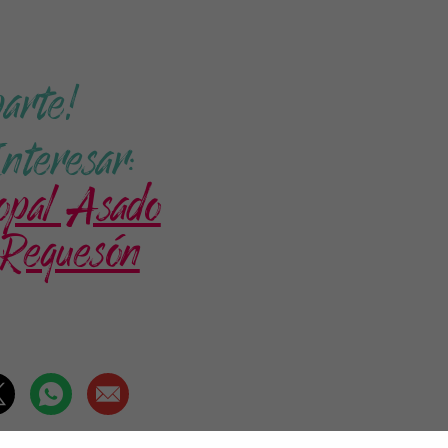
arte!
teresar:
opal Asado
 Requesón