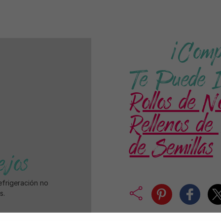
¡Comp
Te Puede In
Rollos de N
Rellenos de
de Semillas
ejos
efrigeración no
s.