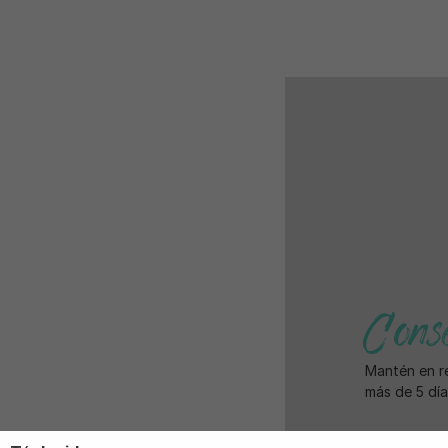
Cons
Mantén en r
más de 5 día