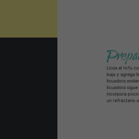
Prepar
Licúa el tofu c
baja y agrega la
licuadora molien
licuadora sigue
incorpora poco 
un refractario 