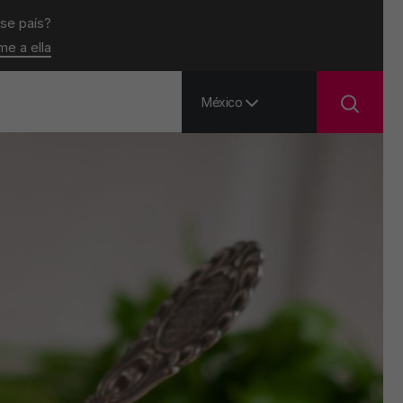
ese país?
ame a ella
México