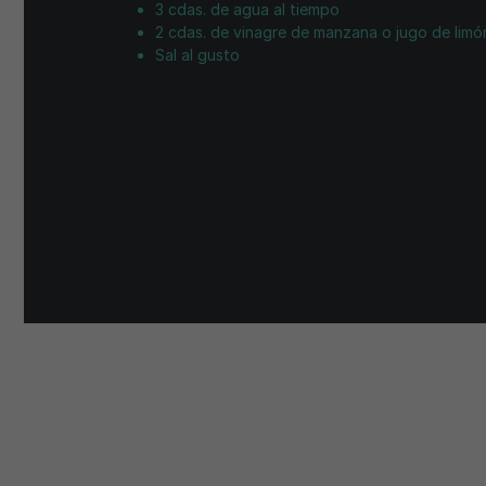
3 cdas. de agua al tiempo
2 cdas. de vinagre de manzana o jugo de limó
Sal al gusto