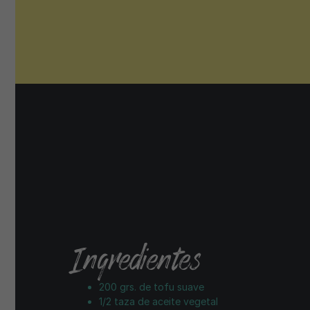
Ingredientes
200 grs. de tofu suave
1/2 taza de aceite vegetal