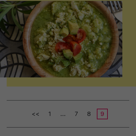
<<
1
…
7
8
9