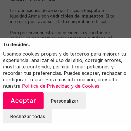
Las donaciones de personas físicas a Respeto e
Igualdad Animal son
deducibles de impuestos
. Si te
interesa, por favor solicita tu comprobante fiscal.
Para preservar nuestra independencia y libertad de
acción,
no aceptamos subvenciones públicas, ni
aportaciones económicas de partidos políticos o
Tú decides.
empresas con intereses relacionados con nuestro
Usamos cookies propias y de terceros para mejorar tu
objeto social
.
experiencia, analizar el uso del sitio, corregir errores,
Igualdad Animal, iAnimal y Love Veg son marcas
mostrarte contenido, permitir firmar peticiones y
registradas de Igualdad Animal.
recordar tus preferencias. Puedes aceptar, rechazar o
configurar tu uso. Para más información, consulta
nuestra
Política de Privacidad y de Cookies
.
Aceptar
© 2026 Igualdad Animal. Todos los derechos
Personalizar
reservados.
Términos
Política de privacidad
Configuración
Rechazar todas
de cookies