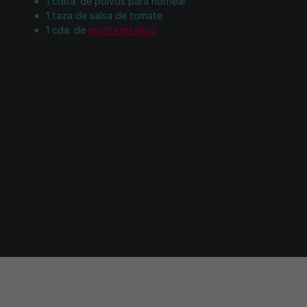
1 cdita. de polvos para hornear
1 taza de salsa de tomate
1 cda. de
macha en seco