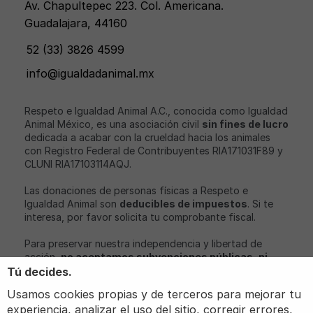
Av. Chapultepec 223. Col. Americana.
Guadalajara, 44160
52 (33) 3826 4599
info@igualdadanimal.mx
Respeto e Igualdad Animal A.C., conocida como Igualdad
Animal México, es una asociación civil
sin fines de lucro
dedicada a acabar con la crueldad hacia los animales
con Registro Federal de Contribuyentes RIA171031F89 y
CLUNI RIA17103114AQJ.
Las donaciones de personas físicas a Respeto e
Igualdad Animal son
deducibles de impuestos
. Si te
interesa, por favor solicita tu comprobante fiscal.
Para preservar nuestra independencia y libertad de
acción,
no aceptamos subvenciones públicas, ni
aportaciones económicas de partidos políticos o
Tú decides.
empresas con intereses relacionados con nuestro
Usamos cookies propias y de terceros para mejorar tu
objeto social
.
experiencia, analizar el uso del sitio, corregir errores,