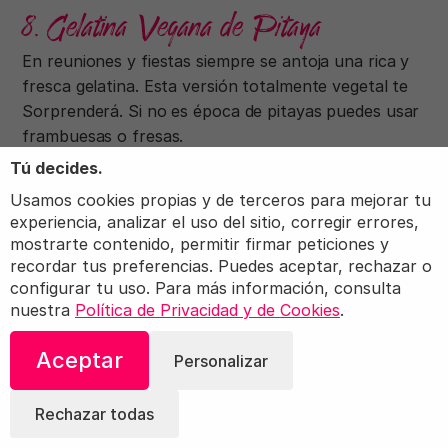
8. Gelatina Vegana de Pitaya
En reuniones y fiestas siempre se antoja una rica y
fresca gelatina. Esta versión totalmente vegetal te
Sorprenderá. Si no es época de pitayas puedes usar
frambuesas o fresas.
Tú decides.
Usamos cookies propias y de terceros para mejorar tu
experiencia, analizar el uso del sitio, corregir errores,
mostrarte contenido, permitir firmar peticiones y
recordar tus preferencias. Puedes aceptar, rechazar o
configurar tu uso. Para más información, consulta
nuestra
Política de Privacidad y de Cookies
.
Aceptar
Personalizar
Rechazar todas