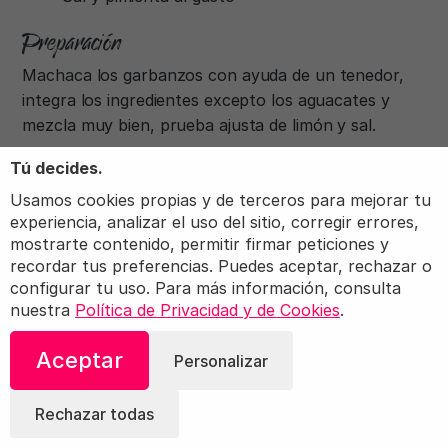
Preparación
Machaca los garbanzos con ayuda de un tenedor,
integra los ingredientes excepto los aguacates y
mezcla muy bien, prueba ajusta de limón y sal.
Tú decides.
Parte los aguacates por la mitad y quítales la piel y
retira el hueso, rellenalos de vegatún y sirve, para
Usamos cookies propias y de terceros para mejorar tu
evitar que los aguacates se hagan negros
experiencia, analizar el uso del sitio, corregir errores,
mostrarte contenido, permitir firmar peticiones y
embarralos de aceite de oliva o ponles jugo de limón.
recordar tus preferencias. Puedes aceptar, rechazar o
¡Comparte!
configurar tu uso. Para más información, consulta
nuestra
Política de Privacidad y de Cookies
.
También te Puede Interesar:
Aceptar
Personalizar
Gastronomía sostenible: 12 recetas
internacionales para salvar a los
Rechazar todas
animales