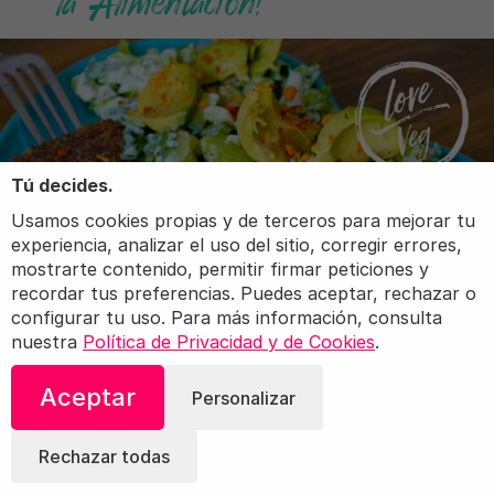
Tú decides.
Usamos cookies propias y de terceros para mejorar tu
experiencia, analizar el uso del sitio, corregir errores,
mostrarte contenido, permitir firmar peticiones y
recordar tus preferencias. Puedes aceptar, rechazar o
configurar tu uso. Para más información, consulta
nuestra
Política de Privacidad y de Cookies
.
Aceptar
Personalizar
Rechazar todas
Según la Organización de las
Naciones Unidas para la