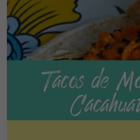
Tacos de Mo
Cacahua