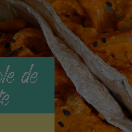
le de
te