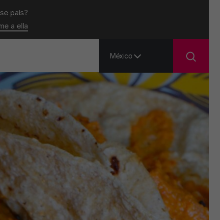
ese país?
ame a ella
México