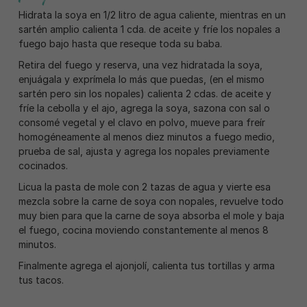
Hidrata la soya en 1/2 litro de agua caliente, mientras en un
sartén amplio calienta 1 cda. de aceite y fríe los nopales a
fuego bajo hasta que reseque toda su baba.
Retira del fuego y reserva, una vez hidratada la soya,
enjuágala y exprímela lo más que puedas, (en el mismo
sartén pero sin los nopales) calienta 2 cdas. de aceite y
fríe la cebolla y el ajo, agrega la soya, sazona con sal o
consomé vegetal y el clavo en polvo, mueve para freír
homogéneamente al menos diez minutos a fuego medio,
prueba de sal, ajusta y agrega los nopales previamente
cocinados.
Licua la pasta de mole con 2 tazas de agua y vierte esa
mezcla sobre la carne de soya con nopales, revuelve todo
muy bien para que la carne de soya absorba el mole y baja
el fuego, cocina moviendo constantemente al menos 8
minutos.
Finalmente agrega el ajonjolí, calienta tus tortillas y arma
tus tacos.