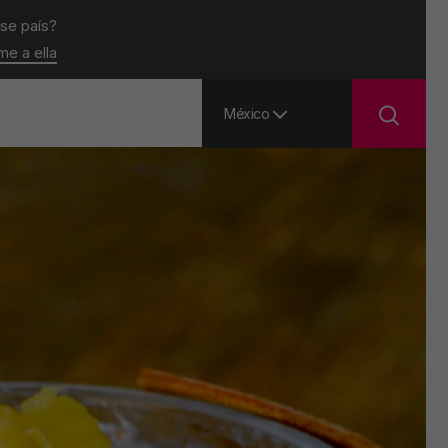
ese país?
ame a ella
México