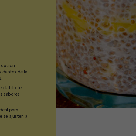
a opción
oxidantes de la
o.
platillo te
us sabores
ideal para
e se ajusten a