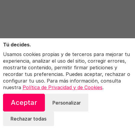
Tú decides.
Usamos cookies propias y de terceros para mejorar tu
experiencia, analizar el uso del sitio, corregir errores,
mostrarte contenido, permitir firmar peticiones y
recordar tus preferencias. Puedes aceptar, rechazar o
configurar tu uso. Para más información, consulta
nuestra
Política de Privacidad y de Cookies
.
¡Comparte!
Te Puede Interesar:
Ensalada de Pepino
Aceptar
Personalizar
con Trigo
Rechazar todas