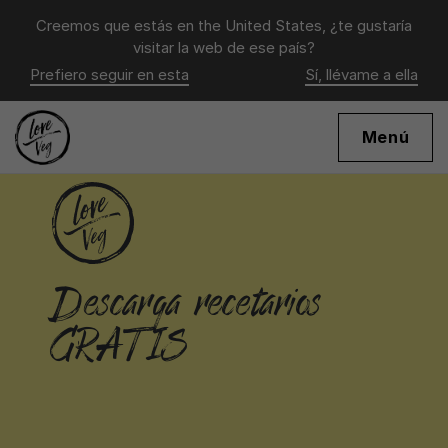
Creemos que estás en
the United States
, ¿te gustaría
visitar la web de ese país?
Prefiero seguir en esta
Sí, llévame a ella
Menú
Descarga recetarios
GRATIS