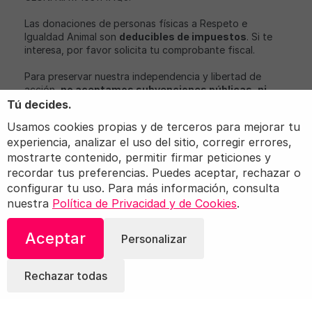
Las donaciones de personas físicas a Respeto e
Igualdad Animal son
deducibles de impuestos
. Si te
interesa, por favor solicita tu comprobante fiscal.
Para preservar nuestra independencia y libertad de
acción,
no aceptamos subvenciones públicas, ni
aportaciones económicas de partidos políticos o
Tú decides.
empresas con intereses relacionados con nuestro
Usamos cookies propias y de terceros para mejorar tu
objeto social
.
experiencia, analizar el uso del sitio, corregir errores,
Igualdad Animal, iAnimal y Love Veg son marcas
mostrarte contenido, permitir firmar peticiones y
registradas de Igualdad Animal.
recordar tus preferencias. Puedes aceptar, rechazar o
configurar tu uso. Para más información, consulta
nuestra
Política de Privacidad y de Cookies
.
© 2026 Igualdad Animal. Todos los derechos
Aceptar
Personalizar
reservados.
Términos
Política de privacidad
Configuración
Rechazar todas
de cookies