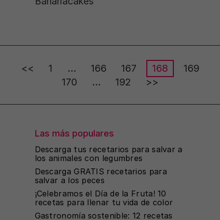
Bananacakes
Posts
<<
1
…
166
167
168
169
pagination
170
…
192
>>
Las más populares
Descarga tus recetarios para salvar a
los animales con legumbres
Descarga GRATIS recetarios para
salvar a los peces
¡Celebramos el Día de la Fruta! 10
recetas para llenar tu vida de color
Gastronomía sostenible: 12 recetas