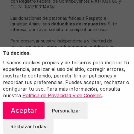
con Registro Federal de Contribuyentes RIA171031F89 y
CLUNI RIA17103114AQJ.
Las donaciones de personas físicas a Respeto e
Igualdad Animal son
deducibles de impuestos
. Si te
interesa, por favor solicita tu comprobante fiscal.
Para preservar nuestra independencia y libertad de
acción,
no aceptamos subvenciones públicas, ni
aportaciones económicas de partidos políticos o
Tú decides.
empresas con intereses relacionados con nuestro
Usamos cookies propias y de terceros para mejorar tu
objeto social
.
experiencia, analizar el uso del sitio, corregir errores,
Igualdad Animal, iAnimal y Love Veg son marcas
mostrarte contenido, permitir firmar peticiones y
registradas de Igualdad Animal.
recordar tus preferencias. Puedes aceptar, rechazar o
configurar tu uso. Para más información, consulta
nuestra
Política de Privacidad y de Cookies
.
© 2026 Igualdad Animal. Todos los derechos
Aceptar
Personalizar
reservados.
Términos
Política de privacidad
Configuración
Rechazar todas
de cookies