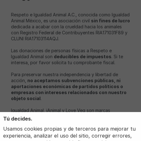
Respeto e Igualdad Animal A.C., conocida como Igualdad
Animal México, es una asociación civil
sin fines de lucro
dedicada a acabar con la crueldad hacia los animales
con Registro Federal de Contribuyentes RIA171031F89 y
CLUNI RIA17103114AQJ.
Las donaciones de personas físicas a Respeto e
Igualdad Animal son
deducibles de impuestos
. Si te
interesa, por favor solicita tu comprobante fiscal.
Para preservar nuestra independencia y libertad de
acción,
no aceptamos subvenciones públicas, ni
aportaciones económicas de partidos políticos o
empresas con intereses relacionados con nuestro
objeto social
.
Igualdad Animal, iAnimal y Love Veg son marcas
registradas de Igualdad Animal.
Tú decides.
Usamos cookies propias y de terceros para mejorar tu
experiencia, analizar el uso del sitio, corregir errores,