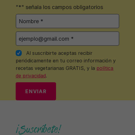
Al cargar el vídeo, aceptas que utilicemos
"
*
" señala los campos obligatorios
cookies de terceros de YouTube. Para más
información, lee nuestra
Política de
Nombre
*
Privacidad
Primer
Email
*
nombre
VER EL VÍDEO
*
Consentimiento
*
Recordar mi decisión
Al suscribirte aceptas recibir
periódicamente en tu correo información y
recetas vegetarianas GRATIS, y la
política
de privacidad
.
CAPTCHA
¡Suscríbete!