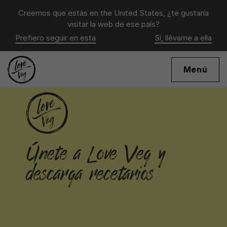
Creemos que estás en
the United States
, ¿te gustaría
visitar la web de ese país?
Prefiero seguir en esta
Sí, llévame a ella
Menú
Únete a Love Veg y
descarga recetarios