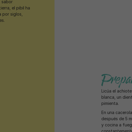
n sabor
rra, el pibil ha
 por siglos,
es.
Prepar
Licúa el achiote 
blanca, un dient
pimienta.
En una cacerola 
después de 5 min
y cocina a fueg
constantemente