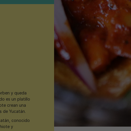
sorben y queda
do es un platillo
iote crean una
s de Yucatán.
Yucatán, conocido
hiote y