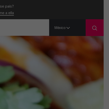
ese país?
ame a ella
México