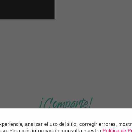
¡Comparte!
Interesar:
Sustitutos de la 
riencia, analizar el uso del sitio, corregir errores, mostr
 uso. Para más información, consulta nuestra
Política de P