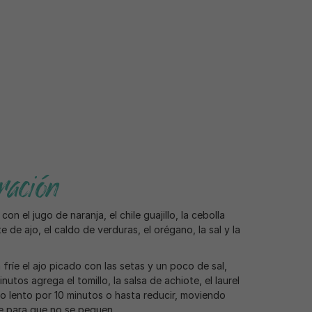
ación
con el jugo de naranja, el chile guajillo, la cebolla
e de ajo, el caldo de verduras, el orégano, la sal y la
fríe el ajo picado con las setas y un poco de sal,
utos agrega el tomillo, la salsa de achiote, el laurel
o lento por 10 minutos o hasta reducir, moviendo
 para que no se peguen.