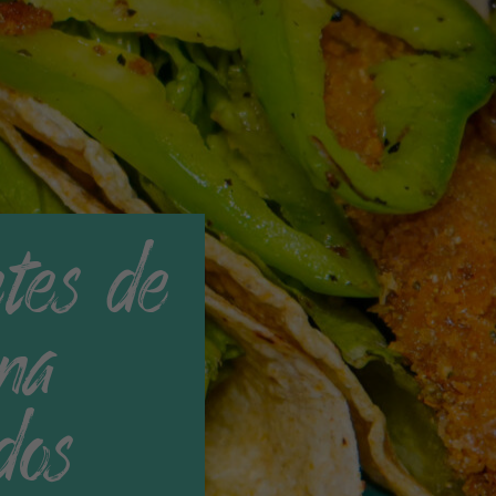
tes de
na
dos