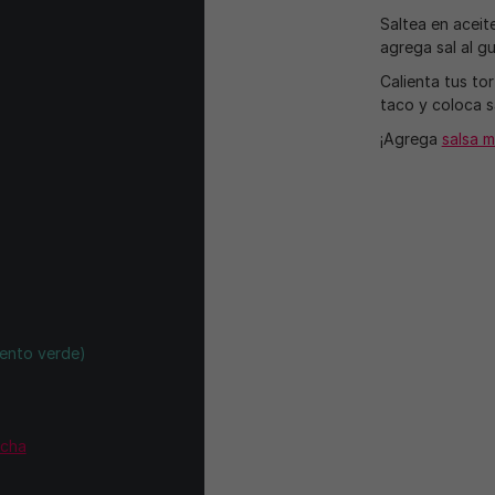
Saltea en aceite
agrega sal al g
Calienta tus tor
taco y coloca s
¡Agrega
salsa 
iento verde)
acha