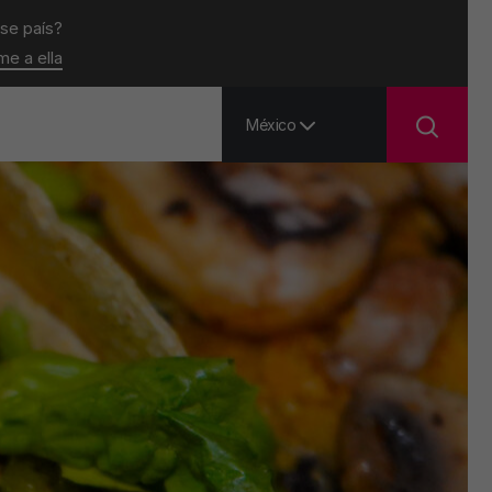
ese país?
ame a ella
México