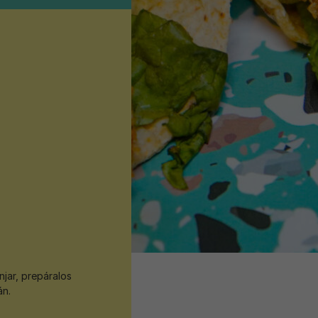
jar, prepáralos
án.