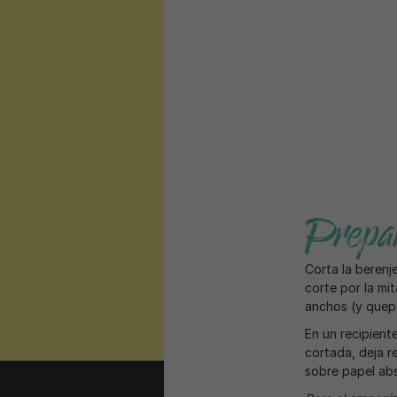
Prepar
Corta la berenj
corte por la mi
anchos (y quepan
En un recipiente
cortada, deja re
sobre papel abs