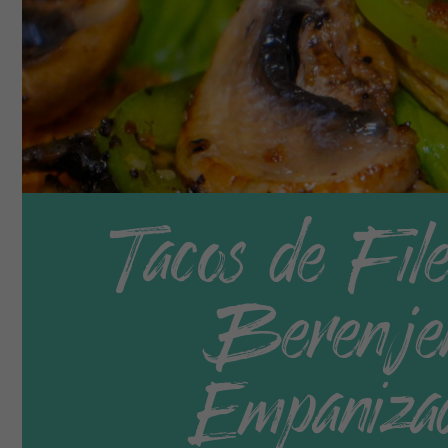
Tacos de File
Berenje
Empaniza