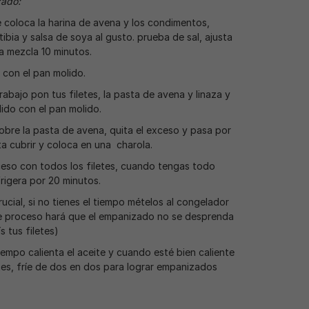
zado:
e coloca la harina de avena y los condimentos,
ibia y salsa de soya al gusto. prueba de sal, ajusta
la mezcla 10 minutos.
 con el pan molido.
rabajo pon tus filetes, la pasta de avena y linaza y
ido con el pan molido.
sobre la pasta de avena, quita el exceso y pasa por
a cubrir y coloca en una charola.
eso con todos los filetes, cuando tengas todo
igera por 20 minutos.
ucial, si no tienes el tiempo mételos al congelador
te proceso hará que el empanizado no se desprenda
s tus filetes)
empo calienta el aceite y cuando esté bien caliente
tes, fríe de dos en dos para lograr empanizados