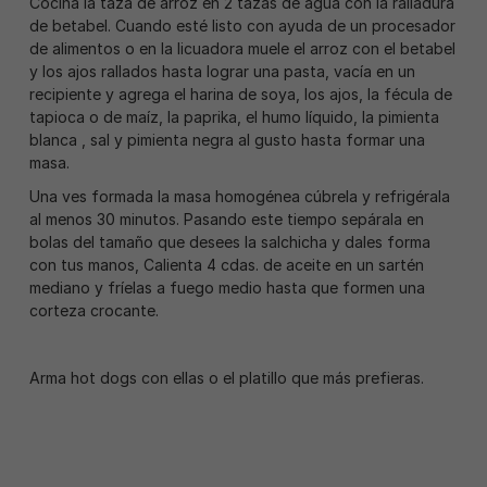
Cocina la taza de arroz en 2 tazas de agua con la ralladura
de betabel. Cuando esté listo con ayuda de un procesador
de alimentos o en la licuadora muele el arroz con el betabel
y los ajos rallados hasta lograr una pasta, vacía en un
recipiente y agrega el harina de soya, los ajos, la fécula de
tapioca o de maíz, la paprika, el humo líquido, la pimienta
blanca , sal y pimienta negra al gusto hasta formar una
masa.
Una ves formada la masa homogénea cúbrela y refrigérala
al menos 30 minutos. Pasando este tiempo sepárala en
bolas del tamaño que desees la salchicha y dales forma
con tus manos, Calienta 4 cdas. de aceite en un sartén
mediano y fríelas a fuego medio hasta que formen una
corteza crocante.
Arma hot dogs con ellas o el platillo que más prefieras.