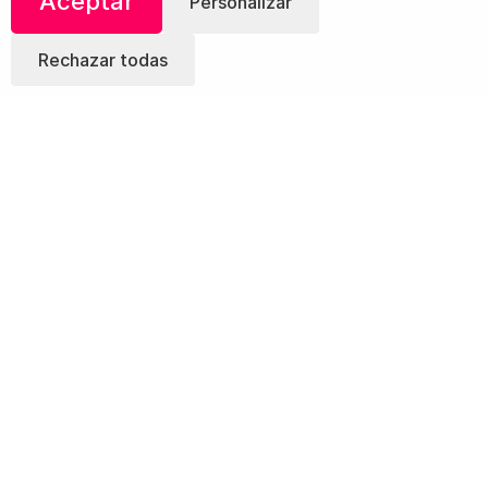
Aceptar
Personalizar
Rechazar todas
¡Comparte!
También te Puede Interesar:
Ensalada de
Melón con Zanahoria y Nuez