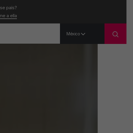
ese país?
ame a ella
México