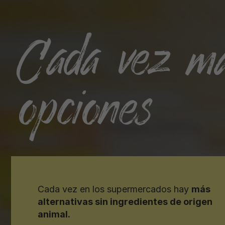
Cada vez m
opciones
Cada vez en los supermercados hay
más
alternativas sin ingredientes de origen
animal.